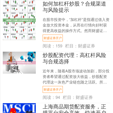
如何加杠杆炒股？合规渠道
与风险提示
在股市投资中，“加杠杆”是指通过借入资
金放大投资本金，从而在行情向好时获
得更高收益的操作方式。然而财盛证券
开户，杠杆是一把双刃剑，既能放大收
财盛证券开户
益，也会成倍放大亏损....
阅读：
159
栏目：
财盛证券
炒股配资代理：高杠杆风险
与合规选择
近年来，随着A股市场波动加剧，部分投
资者希望通过配资放大收益，炒股配资
代理这一灰色产业链也随之活跃。所谓
配资代理，是指为投资者提供资金借贷
财盛证券开户
服务的中介，通常承诺“....
阅读：
94
栏目：
财盛证券
上海商品期货配资服务，正
规平台安全高效，快速开户