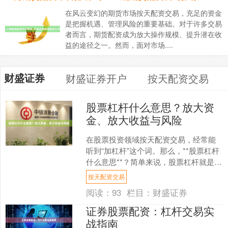
在风云变幻的期货市场按天配资交易，充足的资金
是把握机遇、管理风险的重要基础。对于许多交易
者而言，期货配资成为放大操作规模、提升潜在收
益的途径之一。然而，面对市场....
财盛证券
财盛证券开户
按天配资交易
股票杠杆什么意思？放大资
金、放大收益与风险
在股票投资领域按天配资交易，经常能
听到“加杠杆”这个词。那么，**股票杠杆
什么意思**？简单来说，股票杠杆就是投
资者通过借钱或使用金融工具，用较少
按天配资交易
的本金撬动更大....
阅读：
93
栏目：
财盛证券
证券股票配资：杠杆交易实
战指南