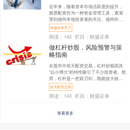
近年来，随着资本市场活跃度的提升，
股票配资作为一种资金管理工具，逐渐
受到德州本地投资者的关注。德州作为
经济活力较强的区域，本地资金在股票
财盛证券开户
配资领域展现出独特的优势....
阅读：
142
栏目：
财盛证券
做杠杆炒股，风险预警与策
略指南
在股市中按天配资交易，杠杆炒股因其
“以小博大”的特性吸引了不少投资者。然
而，杠杆是一把双刃剑，既能放大收
益，也会成倍放大亏损。本文将从风险
按天配资交易
预警和操作策略两方面，....
阅读：
143
栏目：
财盛证券
查看更多