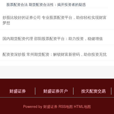
配资实盘炒股是一种杠杆炒股方式股票配资价格，通过向配资公司借
股票配资合法 期货配资合法性：揭开投资者的疑惑
入资金，投资者可以放大自己的资金规模，从而获得更高的收益。配
股票私募 赛生药业(06600)：1.25万份购股权已失效
炒股比较好的证券公司 专业股票配资平台，助你轻松实现财富
梦想
财盛证券
2025-10-15
赛生药业(06600)发布公告股票私募，于2024年6月15日，根据首次公
开发售后购股权计划授出的12500份购股权已根
国内期货配资代理 邵阳股票配资平台：助力投资，稳健增值
配资股是什么 上网配资炒股：低门槛高收益，风险需谨慎
按天配资交易
2025-10-15
配资资深炒股 常州期货配资：解锁财富新密码，助你投资无忧
上网配资炒股是一种通过网络平台借入资金进行股票交易的融资方
式。它以低门槛、高杠杆为特点配资股是什么，吸引了众多投资者。
财盛证券
财盛证券开户
按天配资交易
Powered by
财盛证券
RSS地图
HTML地图