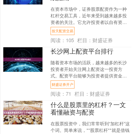
在资本市场中，证券股票配资作为一种
杠杆交易工具，近年来受到越来越多投
资者的关注。它允许投资者以自有资金
作为保证金按天配资交易，向配资平台
按天配资交易
借入额外资金进行股票交易....
阅读：
105
栏目：
财盛证券
长沙网上配资平台排行
随着资本市场的活跃，越来越多的长沙
投资者开始关注网上配资这一投资方
式。配资平台能够为投资者提供资金杠
杆，但同时也伴随着风险。为了帮助长
财盛证券开户
沙本地投资者更好地选择安全....
阅读：
71
栏目：
财盛证券
什么是股票里的杠杆？一文
看懂融资与配资
在股票投资中，我们常常听到“加杠杆”这
个词。简单来说，**股票杠杆**就是借钱