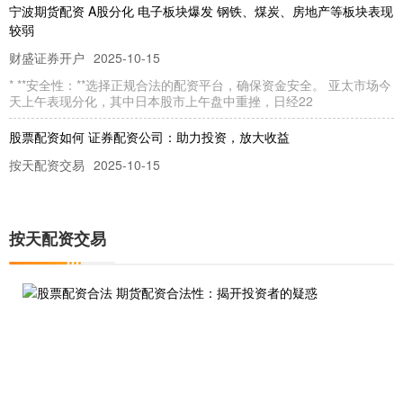
宁波期货配资 A股分化 电子板块爆发 钢铁、煤炭、房地产等板块表现
较弱
财盛证券开户
2025-10-15
* **安全性：**选择正规合法的配资平台，确保资金安全。 亚太市场今
天上午表现分化，其中日本股市上午盘中重挫，日经22
股票配资如何 证券配资公司：助力投资，放大收益
按天配资交易
2025-10-15
证券配资公司通过提供杠杆资金，帮助投资者放大收益。对于资金有
限的投资者来说，配资可以提供杠杆效应，让他们能够投资更多资金
按天配资交易
上海期货配资平台排名-专业正规期货配资公司推荐
财盛证券开户
2026-07-28
在风云变幻的期货市场按天配资交易，充足的资金是把握机遇、管理
风险的重要基础。对于许多交易者而言，期货配资成为放大操作规模
股票配资价格 配资实盘炒股开户，开启财富增值之旅
财盛证券开户
2025-12-22