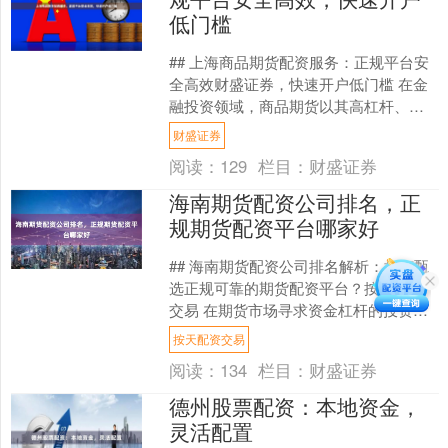
低门槛
## 上海商品期货配资服务：正规平台安
全高效财盛证券，快速开户低门槛 在金
融投资领域，商品期货以其高杠杆、双
向交易的特点，吸引了众多寻求资产增
财盛证券
值的投资者。上海作....
阅读：
129
栏目：
财盛证券
海南期货配资公司排名，正
规期货配资平台哪家好
## 海南期货配资公司排名解析：如何甄
选正规可靠的期货配资平台？按天配资
交易 在期货市场寻求资金杠杆的投资
者，常常会关注“期货配资”这一途径。特
按天配资交易
别是位于改革开放....
阅读：
134
栏目：
财盛证券
德州股票配资：本地资金，
灵活配置