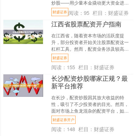
炒股——用少量本金撬动更大资金进行
交易，从而放大收益或亏损。目前市场
阅读：
95
栏目：
财盛证券
财盛证券
上最常见的两种....
江西省股票配资开户指南
在江西省，随着资本市场的活跃度提
升，部分投资者开始关注股票配资这一
杠杆工具。然而，配资业务涉及较高风
险，且监管政策持续收紧。本文旨在为
财盛证券
江西投资者提供一份合规、清....
阅读：
155
栏目：
财盛证券
长沙配资炒股哪家正规？最
新平台推荐
在长沙，配资炒股因其放大收益的特
性，吸引了不少投资者的目光。然而，
面对市场上鱼龙混杂的配资平台，如何
找到正规、安全的渠道，成为许多股民
财盛证券开户
最关心的问题。本文将从合规....
阅读：
148
栏目：
财盛证券